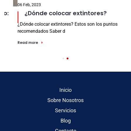
06 Feb, 2023
31
¿Dónde colocar extintores?
¿Dónde colocar extintores? Estos son los puntos
recomendados Saber d
Ju
Read more
ri
R
Inicio
Sobre Nosotros
Servicios
Blog
Contacto