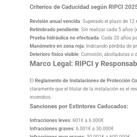
Criterios de Caducidad según RIPCI 2025
Revisión anual vencida
: Superado el plazo de 12
Retimbrado pendiente
: Sin realizar cada 5 años 
Prueba hidráulica no efectuada
: Cada 20 años pa
Manómetro en zona roja
: Indicando pérdida de pr
Deterioro físico visible
: Corrosión, abolladuras o
Marco Legal: RIPCI y Responsabi
El
Reglamento de Instalaciones de Protección Co
claramente que el titular de la instalación es el 
incendios.
Sanciones por Extintores Caducados:
Infracciones leves
: 601€ a 6.000€
Infracciones graves
: 6.001€ a 30.000€
Infracciones muy graves
: 30.001€ a 600.000€