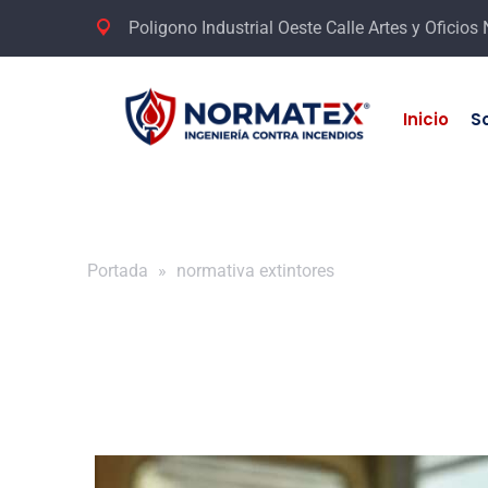
Poligono Industrial Oeste Calle Artes y Oficios
Inicio
S
Portada
»
normativa extintores