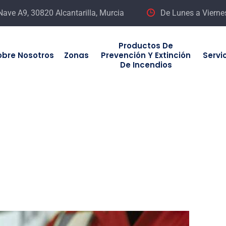
 Nave A9, 30820 Alcantarilla, Murcia
De Lunes a Vierne
Productos De
obre Nosotros
Zonas
Prevención Y Extinción
Servi
De Incendios