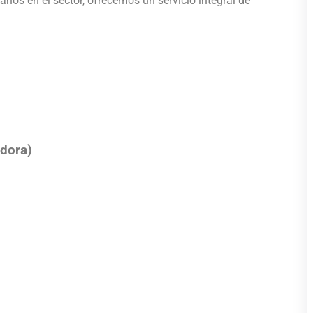
años en el sector, ofrecemos un servicio integral de
dora)