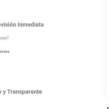
visión Inmediata
ores?
 meses
e y Transparente