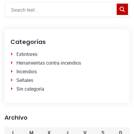
Categorías
Extintores
Herramientas contra incendios
Incendios
Señales
Sin categoría
Archivo
L
M
X
J
V
S
D